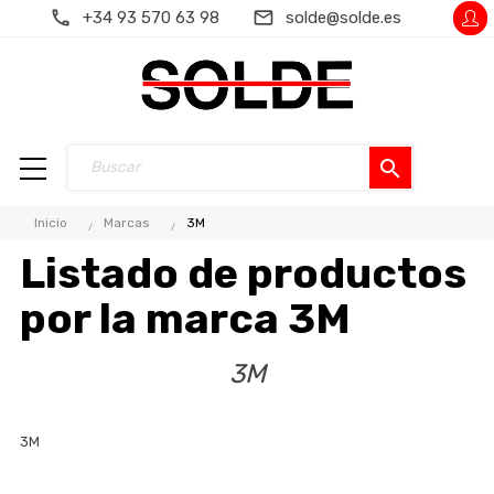
+34 93 570 63 98
solde@solde.es
search
Inicio
Marcas
3M
Listado de productos
por la marca 3M
3M
3M