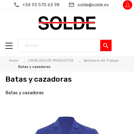
+34 93 570 63 98
solde@solde.es
search
Inicio
CATÁLOGO DE PRODUCTOS
Vestuario de Trabajo
Batas y cazadoras
Batas y cazadoras
Batas y cazadoras