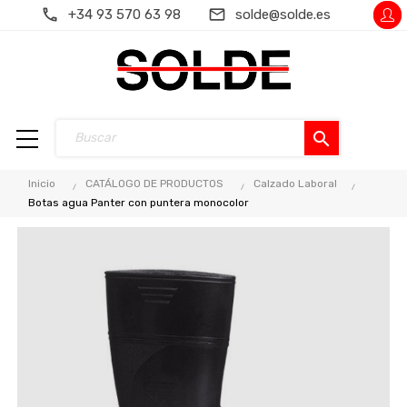
+34 93 570 63 98
solde@solde.es
search
Inicio
CATÁLOGO DE PRODUCTOS
Calzado Laboral
Botas agua Panter con puntera monocolor