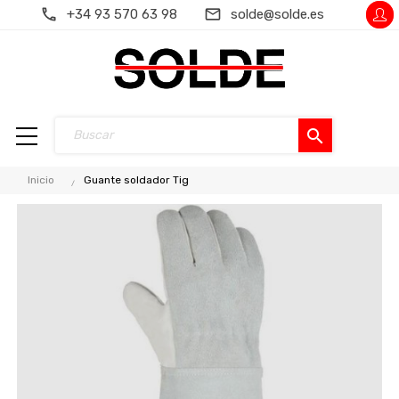
+34 93 570 63 98
solde@solde.es
search
Inicio
Guante soldador Tig