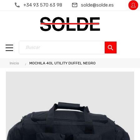
+34 93 570 63 98
solde@solde.es
search
Inicio
MOCHILA 40L UTILITY DUFFEL NEGRO