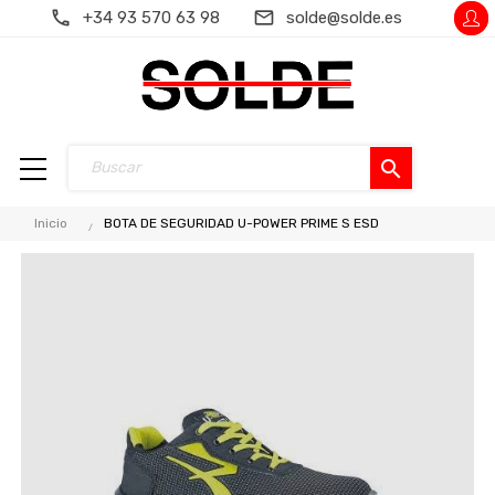
+34 93 570 63 98
solde@solde.es
search
Inicio
BOTA DE SEGURIDAD U-POWER PRIME S ESD