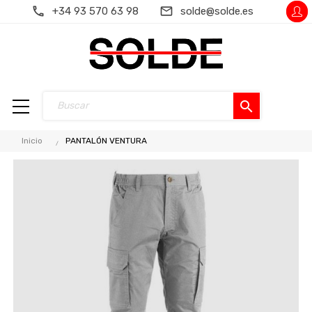
+34 93 570 63 98
solde@solde.es
search
Inicio
PANTALÓN VENTURA