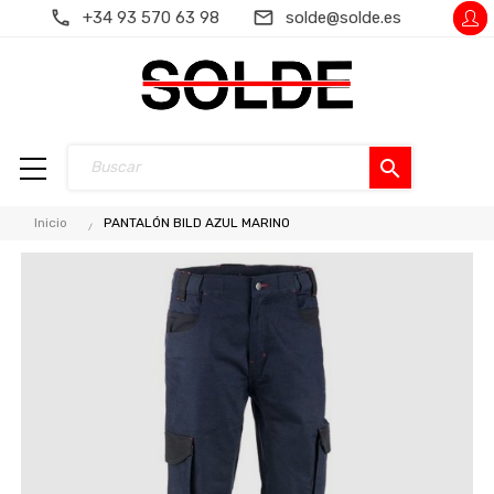
+34 93 570 63 98
solde@solde.es
search
Inicio
PANTALÓN BILD AZUL MARINO