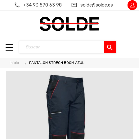
+34 93 570 63 98
solde@solde.es
search
Inicio
PANTALÓN STRECH BOOM AZUL