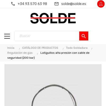
+34 93 570 63 98
solde@solde.es
search
Inicio
CATÁLOGO DE PRODUCTOS
Todo Soldadura
Regulación de gas
Latiguillos alta presión con cable de
seguridad (200 bar)