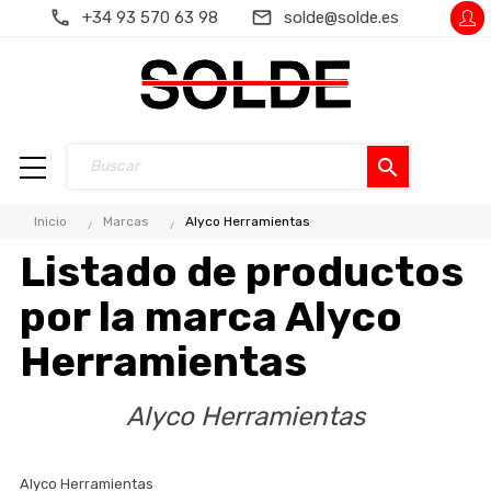
+34 93 570 63 98
solde@solde.es
search
Inicio
Marcas
Alyco Herramientas
Listado de productos
por la marca Alyco
Herramientas
Alyco Herramientas
Alyco Herramientas