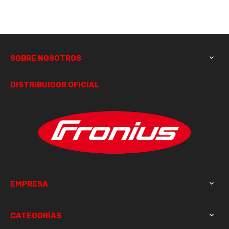
oxígeno/acetileno
SOBRE NOSOTROS

DISTRIBUIDOR OFICIAL
EMPRESA

CATEGORÍAS
