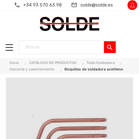
+34 93 570 63 98
solde@solde.es
search
Inicio
CATÁLOGO DE PRODUCTOS
Todo Soldadura
Oxicorte y calentamiento
Boquillas de soldadura acetileno